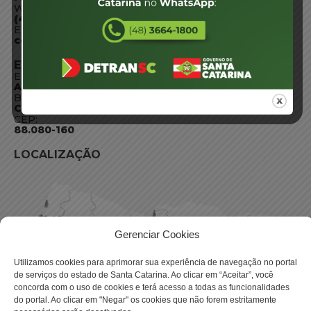
WhatsApp:
(48) 3664-1800
E-mail:
centraldeinformacoes@detran.sc.gov.br
ENDEREÇO
Endereço:
Av. Almirante Tamandaré - 480
Bairro:
Coqueiros, Florianópolis SC
CEP:
88.080-160
LOCALIZAÇÃO
Gerenciar Cookies
Utilizamos cookies para aprimorar sua experiência de navegação no portal
de serviços do estado de Santa Catarina. Ao clicar em “Aceitar”, você
concorda com o uso de cookies e terá acesso a todas as funcionalidades
do portal. Ao clicar em "Negar" os cookies que não forem estritamente