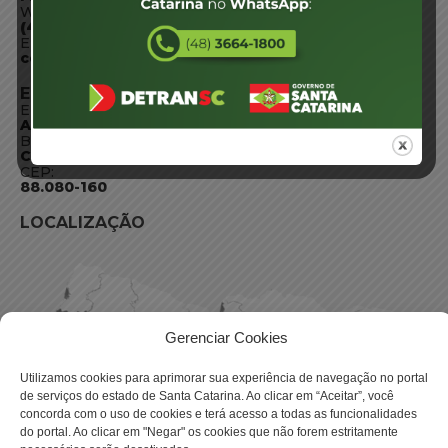
WhatsApp:
(48) 3664-1800
E-mail:
centraldeinformacoes@detran.sc.gov.br
ENDEREÇO
Endereço:
Av. Almirante Tamandaré - 480
Bairro:
Coqueiros, Florianópolis SC
CEP:
88.080-160
LOCALIZAÇÃO
Gerenciar Cookies
Utilizamos cookies para aprimorar sua experiência de navegação no portal
de serviços do estado de Santa Catarina. Ao clicar em “Aceitar”, você
concorda com o uso de cookies e terá acesso a todas as funcionalidades
do portal. Ao clicar em "Negar" os cookies que não forem estritamente