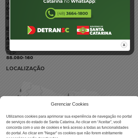
WhatsApp:
(48) 3664-1800
E-mail:
centraldeinformacoes@detran.sc.gov.br
ENDEREÇO
Endereço:
Av. Almirante Tamandaré - 480
Bairro:
Coqueiros, Florianópolis SC
CEP:
88.080-160
LOCALIZAÇÃO
Gerenciar Cookies
Utilizamos cookies para aprimorar sua experiência de navegação no portal
de serviços do estado de Santa Catarina. Ao clicar em “Aceitar”, você
concorda com o uso de cookies e terá acesso a todas as funcionalidades
do portal. Ao clicar em "Negar" os cookies que não forem estritamente