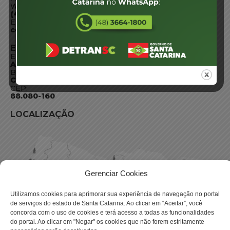
WhatsApp:
(48) 3664-1800
E-mail:
centraldeinformacoes@detran.sc.gov.br
ENDEREÇO
Endereço:
Av. Almirante Tamandaré - 480
Bairro:
Coqueiros, Florianópolis SC
CEP:
88.080-160
LOCALIZAÇÃO
Gerenciar Cookies
Utilizamos cookies para aprimorar sua experiência de navegação no portal
de serviços do estado de Santa Catarina. Ao clicar em “Aceitar”, você
concorda com o uso de cookies e terá acesso a todas as funcionalidades
do portal. Ao clicar em "Negar" os cookies que não forem estritamente