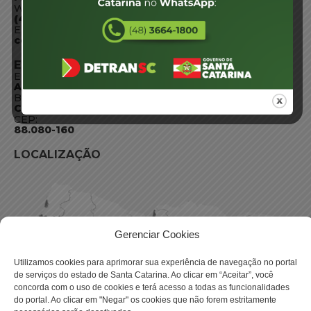
WhatsApp:
(48) 3664-1800
E-mail:
centraldeinformacoes@detran.sc.gov.br
ENDEREÇO
Endereço:
Av. Almirante Tamandaré - 480
Bairro:
Coqueiros, Florianópolis SC
CEP:
88.080-160
LOCALIZAÇÃO
Gerenciar Cookies
Utilizamos cookies para aprimorar sua experiência de navegação no portal
de serviços do estado de Santa Catarina. Ao clicar em “Aceitar”, você
concorda com o uso de cookies e terá acesso a todas as funcionalidades
do portal. Ao clicar em "Negar" os cookies que não forem estritamente