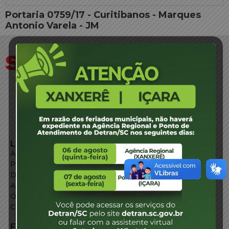
Portaria 0759/17 - Curitibanos - Marques
Antonio Varela - JM
LINKS EXTERNOS
Agência de Notícias
Portal de Serviços
Diário Oficial
Acesso à Informação
Órgãos do Governo
Conheça SC
FALE CONOSCO