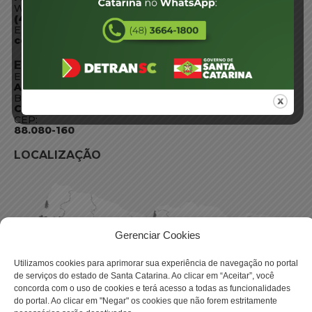
WhatsApp:
(48) 3664-1800
E-mail:
centraldeinformacoes@detran.sc.gov.br
ENDEREÇO
Endereço:
Av. Almirante Tamandaré - 480
Bairro:
Coqueiros, Florianópolis SC
CEP:
88.080-160
LOCALIZAÇÃO
Gerenciar Cookies
Utilizamos cookies para aprimorar sua experiência de navegação no portal
de serviços do estado de Santa Catarina. Ao clicar em “Aceitar”, você
concorda com o uso de cookies e terá acesso a todas as funcionalidades
do portal. Ao clicar em "Negar" os cookies que não forem estritamente