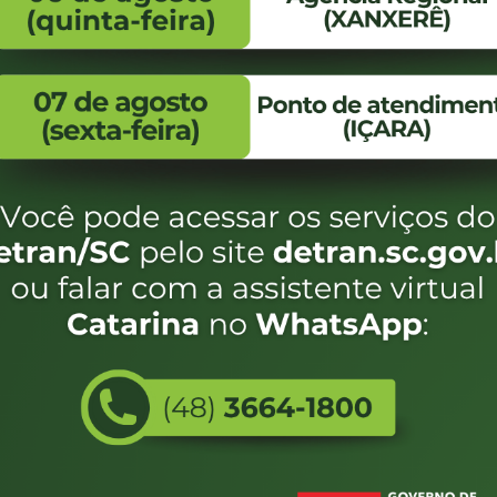
FALE CONOSCO
ENDEREÇO
WhatsApp:
Endereço:
(48) 3664-1800
Av. Almirante Taman
- 480
E-mail:
centraldeinformacoes@detran.sc.gov.br
Bairro:
Coqueiros, Florianópo
SC
CEP:
88.080-160
Utilizamos c
eservados SC - Governo de Santa Catarina |
Desenvolvimento
do estado de
e terá acess
não forem es