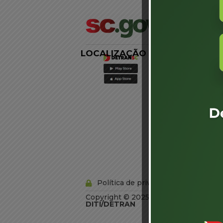
LOCALIZAÇÃO
LINKS
EXTERNOS
Agência de
Notícias
Portal de
Serviços
Diário Oficial
Acesso à
Informação
Órgãos do
Governo
Conheça SC
Política de privacidade
Copyright © 2025 Todos os Direitos R
DITI/DETRAN