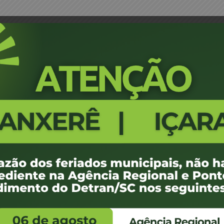
io Batista dos Santos – JM
Portaria 0768/18 - Joinville - An
250
100 KB
1
de junho de 2018
de junho de 2018