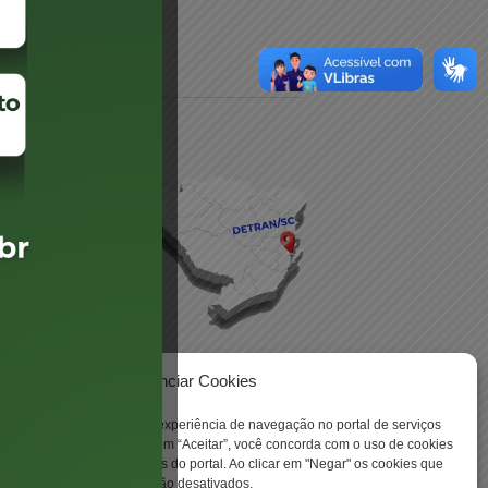
daré
lis
Gerenciar Cookies
ookies para aprimorar sua experiência de navegação no portal de serviços
 -
 Santa Catarina. Ao clicar em “Aceitar”, você concorda com o uso de cookies
o a todas as funcionalidades do portal. Ao clicar em "Negar" os cookies que
tritamente necessários serão desativados.