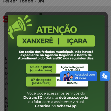
Felker Tonon - JM
LINKS EXTERNOS
Agência de Notícias
Portal de Serviços
Diário Oficial
Acesso à Informação
Órgãos do Governo
Conheça SC
FALE CONOSCO
WhatsApp:
(48) 3664-1800
E-mail: