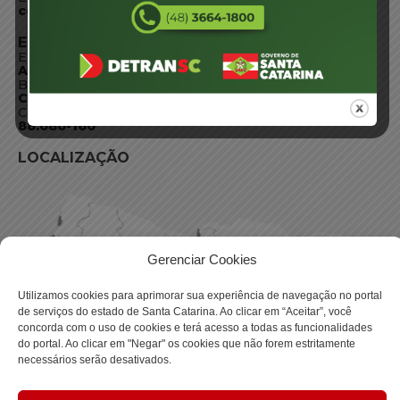
centraldeinformacoes@detran.sc.gov.br
ENDEREÇO
Endereço:
Av. Almirante Tamandaré - 480
Bairro:
Coqueiros, Florianópolis SC
CEP:
88.080-160
LOCALIZAÇÃO
Gerenciar Cookies
Utilizamos cookies para aprimorar sua experiência de navegação no portal
de serviços do estado de Santa Catarina. Ao clicar em “Aceitar”, você
concorda com o uso de cookies e terá acesso a todas as funcionalidades
do portal. Ao clicar em "Negar" os cookies que não forem estritamente
necessários serão desativados.