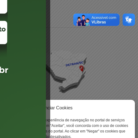
daré
lis
Gerenciar Cookies
ookies para aprimorar sua experiência de navegação no portal de serviços
 -
 Santa Catarina. Ao clicar em “Aceitar”, você concorda com o uso de cookies
o a todas as funcionalidades do portal. Ao clicar em "Negar" os cookies que
tritamente necessários serão desativados.