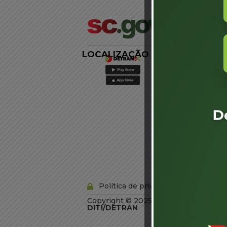
LOCALIZAÇÃO
LINKS
EXTERNOS
Agência de
Notícias
Portal de
Serviços
Diário Oficial
Acesso à
Informação
Órgãos do
Governo
Conheça SC
Política de privacidade
Copyright © 2025 Todos os Direitos R
DITI/DETRAN