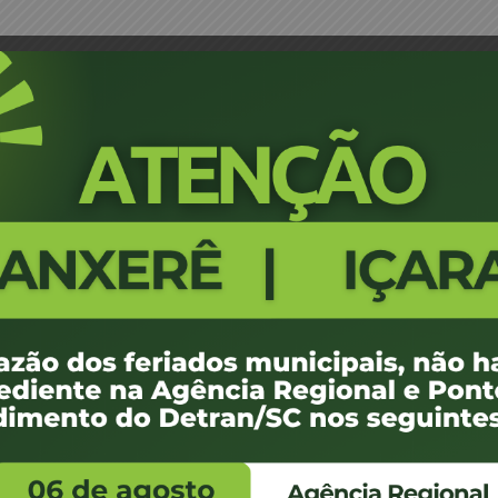
 60 dias, a credencial do despachante Florent
PORTARIA 080/2002 - Suspender,
despachante Florentino Luiz Cis
1199
100 KB
1
e janeiro de 2008
e janeiro de 2008