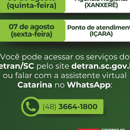
FALE CONOSCO
ENDEREÇO
WhatsApp:
Endereço:
(48) 3664-1800
Av. Almirante Taman
- 480
E-mail:
centraldeinformacoes@detran.sc.gov.br
Bairro:
Coqueiros, Florianópo
SC
CEP:
88.080-160
Utilizamos c
eservados SC - Governo de Santa Catarina |
Desenvolvimento
do estado de
e terá acess
não forem es