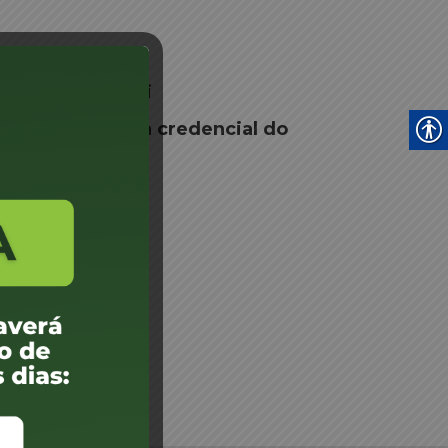
ino Luiz Ciseski
 por 60 dias, a credencial do
eski