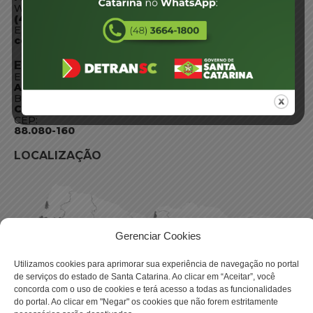
WhatsApp:
(48) 3664-1800
E-mail:
centraldeinformacoes@detran.sc.gov.br
ENDEREÇO
Endereço:
Av. Almirante Tamandaré - 480
Bairro:
Coqueiros, Florianópolis SC
CEP:
88.080-160
LOCALIZAÇÃO
Gerenciar Cookies
Utilizamos cookies para aprimorar sua experiência de navegação no portal
de serviços do estado de Santa Catarina. Ao clicar em “Aceitar”, você
concorda com o uso de cookies e terá acesso a todas as funcionalidades
do portal. Ao clicar em "Negar" os cookies que não forem estritamente