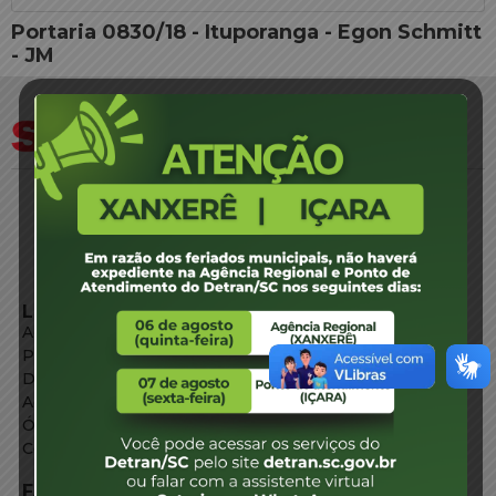
Portaria 0830/18 - Ituporanga - Egon Schmitt
- JM
LINKS EXTERNOS
Agência de Notícias
Portal de Serviços
Diário Oficial
Acesso à Informação
Órgãos do Governo
Conheça SC
FALE CONOSCO