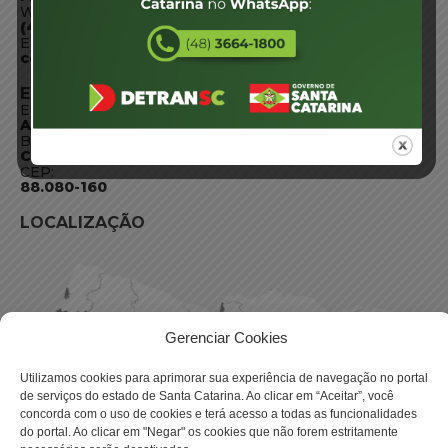
WhatsApp:
(48) 3664-1800
E-mail:
centraldeinformacoes@detran.sc.gov.br
ENDEREÇO
Endereço:
Av. Almirante Tamandaré - 480
Bairro:
Coqueiros, Florianópolis SC
CEP:
88.080-160
LOCALIZAÇÃO
Gerenciar Cookies
Utilizamos cookies para aprimorar sua experiência de navegação no portal
de serviços do estado de Santa Catarina. Ao clicar em “Aceitar”, você
concorda com o uso de cookies e terá acesso a todas as funcionalidades
do portal. Ao clicar em "Negar" os cookies que não forem estritamente