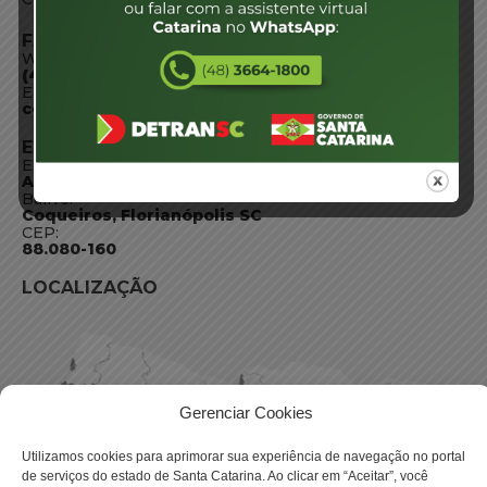
FALE CONOSCO
WhatsApp:
(48) 3664-1800
E-mail:
centraldeinformacoes@detran.sc.gov.br
ENDEREÇO
Endereço:
Av. Almirante Tamandaré - 480
Bairro:
Coqueiros, Florianópolis SC
CEP:
88.080-160
LOCALIZAÇÃO
Gerenciar Cookies
Utilizamos cookies para aprimorar sua experiência de navegação no portal
de serviços do estado de Santa Catarina. Ao clicar em “Aceitar”, você