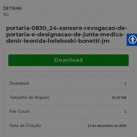
DETRAN
SC
portaria-0830_24-xanxere-revogacao-de-
portaria-e-designacao-de-junta-medica-
denir-leonida-heleboski-bonetti-jm
Download
Download
1
Tamanho do Arquivo
61.37 KB
File Count
1
Data de Criação
13 de dezembro de 2024