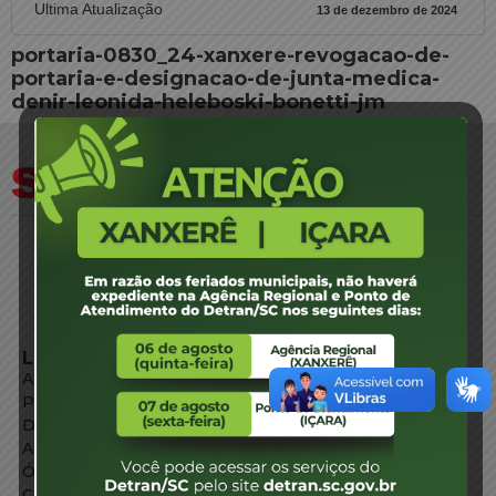
Ultima Atualização
13 de dezembro de 2024
portaria-0830_24-xanxere-revogacao-de-
portaria-e-designacao-de-junta-medica-
denir-leonida-heleboski-bonetti-jm
LINKS EXTERNOS
Agência de Notícias
Portal de Serviços
Diário Oficial
Acesso à Informação
Órgãos do Governo
Conheça SC