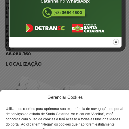
WhatsApp:
(48) 3664-1800
E-mail:
centraldeinformacoes@detran.sc.gov.br
ENDEREÇO
Endereço:
Av. Almirante Tamandaré - 480
Bairro:
Coqueiros, Florianópolis SC
CEP:
88.080-160
LOCALIZAÇÃO
Gerenciar Cookies
Utilizamos cookies para aprimorar sua experiência de navegação no portal
de serviços do estado de Santa Catarina. Ao clicar em “Aceitar”, você
concorda com o uso de cookies e terá acesso a todas as funcionalidades
do portal. Ao clicar em "Negar" os cookies que não forem estritamente