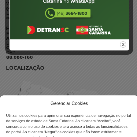
WhatsApp:
(48) 3664-1800
E-mail:
centraldeinformacoes@detran.sc.gov.br
ENDEREÇO
Endereço:
Av. Almirante Tamandaré - 480
Bairro:
Coqueiros, Florianópolis SC
CEP:
88.080-160
LOCALIZAÇÃO
Gerenciar Cookies
Utilizamos cookies para aprimorar sua experiência de navegação no portal
de serviços do estado de Santa Catarina. Ao clicar em “Aceitar”, você
concorda com o uso de cookies e terá acesso a todas as funcionalidades
do portal. Ao clicar em "Negar" os cookies que não forem estritamente