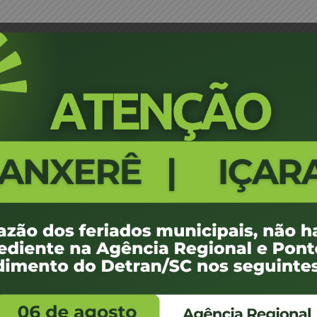
Cesar Vieira Bernardes – JM
Portaria 0881/17 - São José - Pa
571
100 KB
1
de junho de 2017
de junho de 2017