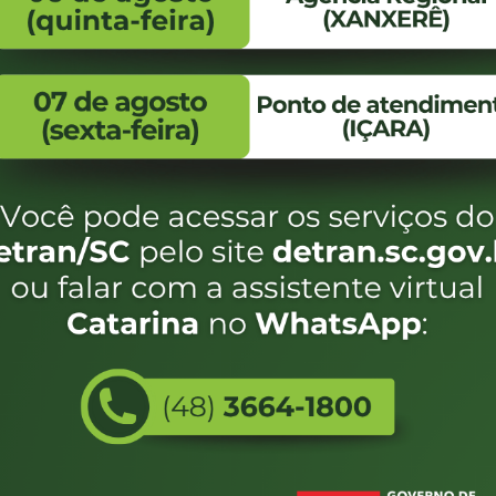
FALE CONOSCO
ENDEREÇO
WhatsApp:
Endereço:
(48) 3664-1800
Av. Almirante Taman
- 480
E-mail:
centraldeinformacoes@detran.sc.gov.br
Bairro:
Coqueiros, Florianópo
SC
CEP:
88.080-160
Utilizamos c
eservados SC - Governo de Santa Catarina |
Desenvolvimento
do estado de
e terá acess
não forem es