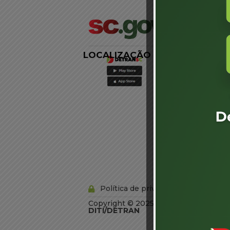
LOCALIZAÇÃO
LINKS
EXTERNOS
Agência de
Notícias
Portal de
Serviços
Diário Oficial
Acesso à
Informação
Órgãos do
Governo
Conheça SC
Política de privacidade
Copyright © 2025 Todos os Direitos R
DITI/DETRAN