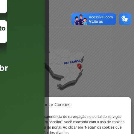
daré
lis
Gerenciar Cookies
ookies para aprimorar sua experiência de navegação no portal de serviços
 -
 Santa Catarina. Ao clicar em “Aceitar”, você concorda com o uso de cookies
o a todas as funcionalidades do portal. Ao clicar em "Negar" os cookies que
tritamente necessários serão desativados.