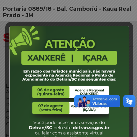
Portaria 0889/18 - Bal. Camboriú - Kaua Real
Prado - JM
LINKS EXTERNOS
Agência de Notícias
Portal de Serviços
Diário Oficial
Acesso à Informação
Órgãos do Governo
Conheça SC
FALE CONOSCO