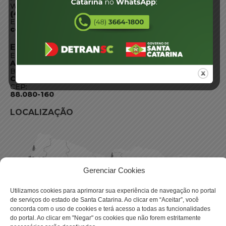
WhatsApp:
(48) 3664-1800
E-mail:
centraldeinformacoes@detran.sc.gov.br
ENDEREÇO
Endereço:
Av. Almirante Tamandaré - 480
Bairro:
Coqueiros, Florianópolis SC
CEP:
88.080-160
LOCALIZAÇÃO
Gerenciar Cookies
Utilizamos cookies para aprimorar sua experiência de navegação no portal
de serviços do estado de Santa Catarina. Ao clicar em “Aceitar”, você
concorda com o uso de cookies e terá acesso a todas as funcionalidades
do portal. Ao clicar em "Negar" os cookies que não forem estritamente