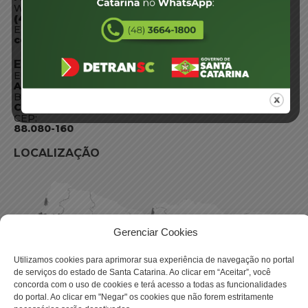
WhatsApp:
(48) 3664-1800
E-mail:
centraldeinformacoes@detran.sc.gov.br
ENDEREÇO
Endereço:
Av. Almirante Tamandaré - 480
Bairro:
Coqueiros, Florianópolis SC
CEP:
88.080-160
LOCALIZAÇÃO
Gerenciar Cookies
Utilizamos cookies para aprimorar sua experiência de navegação no portal
de serviços do estado de Santa Catarina. Ao clicar em “Aceitar”, você
concorda com o uso de cookies e terá acesso a todas as funcionalidades
do portal. Ao clicar em "Negar" os cookies que não forem estritamente