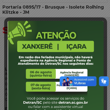
Portaria 0895/17 - Brusque - Isolete Rolhing
Klitzke - JM
LINKS EXTERNOS
Agência de Notícias
Portal de Serviços
Diário Oficial
Acesso à Informação
Órgãos do Governo
Conheça SC
FALE CONOSCO