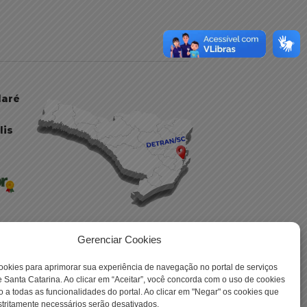
daré
lis
Gerenciar Cookies
ookies para aprimorar sua experiência de navegação no portal de serviços
 -
 Santa Catarina. Ao clicar em “Aceitar”, você concorda com o uso de cookies
o a todas as funcionalidades do portal. Ao clicar em "Negar" os cookies que
tritamente necessários serão desativados.