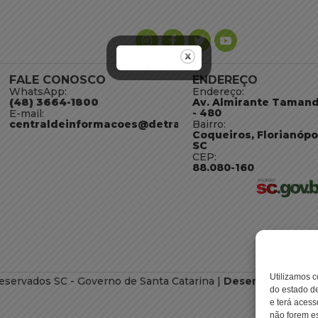
FALE CONOSCO
ENDEREÇO
WhatsApp:
Endereço:
(48) 3664-1800
Av. Almirante Taman
- 480
E-mail:
centraldeinformacoes@detran.sc.gov.br
Bairro:
Coqueiros, Florianópo
SC
CEP:
88.080-160
Utilizamos c
eservados SC - Governo de Santa Catarina |
Desenvolvimento
do estado de
e terá acess
não forem es