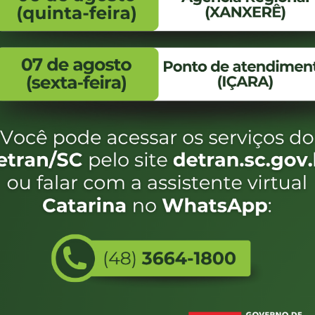
FALE CONOSCO
ENDEREÇO
WhatsApp:
Endereço:
(48) 3664-1800
Av. Almirante Taman
- 480
E-mail:
centraldeinformacoes@detran.sc.gov.br
Bairro:
Coqueiros, Florianópo
SC
CEP:
88.080-160
Utilizamos c
eservados SC - Governo de Santa Catarina |
Desenvolvimento
do estado de
e terá acess
não forem es