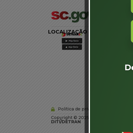
LOCALIZAÇÃO
LINKS
EXTERNOS
Agência de
Notícias
Portal de
Serviços
Diário Oficial
Acesso à
Informação
Órgãos do
Governo
Conheça SC
Política de privacidade
Copyright © 2025 Todos os Direitos R
DITI/DETRAN