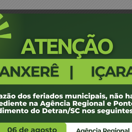
unta Médica – Brusque
Portaria 0917/15 - Designação d
595
100 KB
1
 outubro de 2015
ovembro de 2015