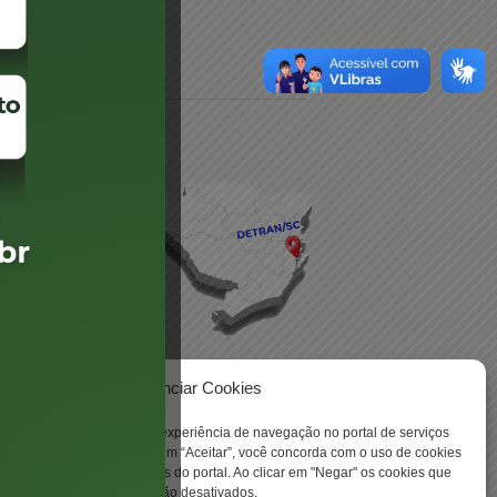
daré
lis
Gerenciar Cookies
ookies para aprimorar sua experiência de navegação no portal de serviços
 -
 Santa Catarina. Ao clicar em “Aceitar”, você concorda com o uso de cookies
o a todas as funcionalidades do portal. Ao clicar em "Negar" os cookies que
tritamente necessários serão desativados.