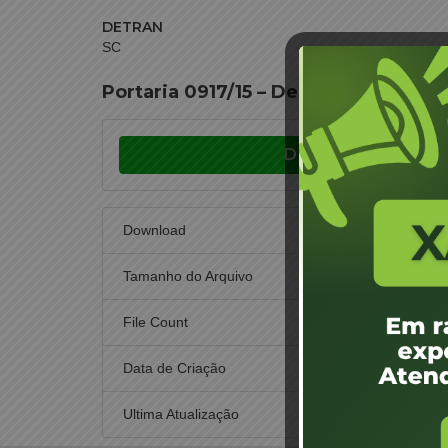
DETRAN
SC
Portaria 0917/15 – Designação de J
Download
Download
Tamanho do Arquivo
File Count
Data de Criação
21 de
Ultima Atualização
6 de n