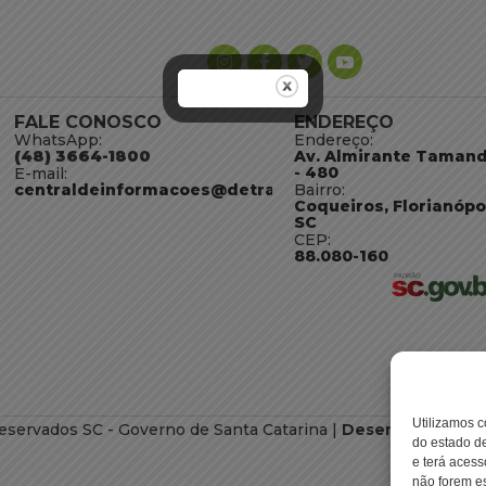
FALE CONOSCO
ENDEREÇO
WhatsApp:
Endereço:
(48) 3664-1800
Av. Almirante Taman
- 480
E-mail:
centraldeinformacoes@detran.sc.gov.br
Bairro:
Coqueiros, Florianópo
SC
CEP:
88.080-160
Utilizamos c
eservados SC - Governo de Santa Catarina |
Desenvolvimento
do estado de
e terá acess
não forem es