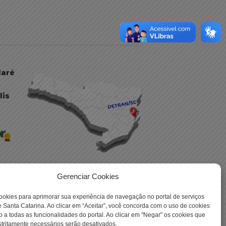
daré
lis
Gerenciar Cookies
ookies para aprimorar sua experiência de navegação no portal de serviços
 -
 Santa Catarina. Ao clicar em “Aceitar”, você concorda com o uso de cookies
o a todas as funcionalidades do portal. Ao clicar em "Negar" os cookies que
tritamente necessários serão desativados.