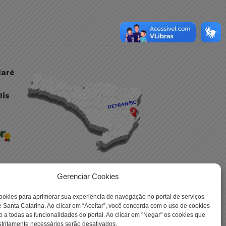
daré
lis
Gerenciar Cookies
ookies para aprimorar sua experiência de navegação no portal de serviços
 -
 Santa Catarina. Ao clicar em “Aceitar”, você concorda com o uso de cookies
o a todas as funcionalidades do portal. Ao clicar em "Negar" os cookies que
tritamente necessários serão desativados.