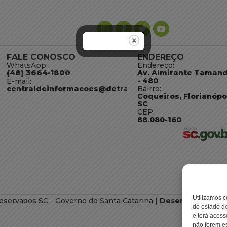
FALE CONOSCO
ENDEREÇO
WhatsApp:
Endereço:
(48) 3664-1800
Av. Almirante Taman
- 480
E-mail:
centraldeinformacoes@detran.sc.gov.br
Bairro:
Coqueiros, Florianópo
SC
CEP:
88.080-160
Utilizamos c
eservados SC - Governo de Santa Catarina |
Desenvolvimento
do estado de
e terá acess
não forem es