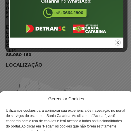
WhatsApp:
(48) 3664-1800
E-mail:
centraldeinformacoes@detran.sc.gov.br
ENDEREÇO
Endereço:
Av. Almirante Tamandaré - 480
Bairro:
Coqueiros, Florianópolis SC
CEP:
88.080-160
LOCALIZAÇÃO
Gerenciar Cookies
Utilizamos cookies para aprimorar sua experiência de navegação no portal
de serviços do estado de Santa Catarina. Ao clicar em “Aceitar”, você
concorda com o uso de cookies e terá acesso a todas as funcionalidades
do portal. Ao clicar em "Negar" os cookies que não forem estritamente