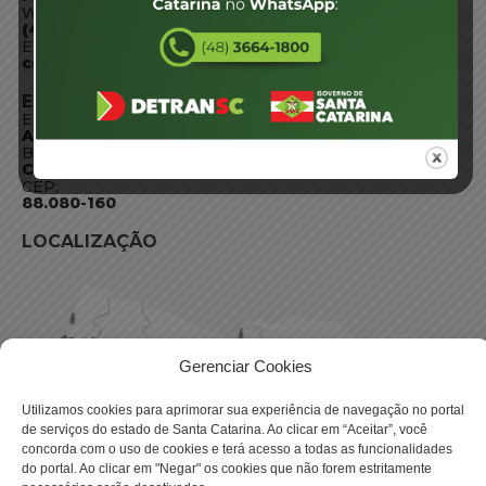
WhatsApp:
(48) 3664-1800
E-mail:
centraldeinformacoes@detran.sc.gov.br
ENDEREÇO
Endereço:
Av. Almirante Tamandaré - 480
Bairro:
Coqueiros, Florianópolis SC
CEP:
88.080-160
LOCALIZAÇÃO
Gerenciar Cookies
Utilizamos cookies para aprimorar sua experiência de navegação no portal
de serviços do estado de Santa Catarina. Ao clicar em “Aceitar”, você
concorda com o uso de cookies e terá acesso a todas as funcionalidades
do portal. Ao clicar em "Negar" os cookies que não forem estritamente