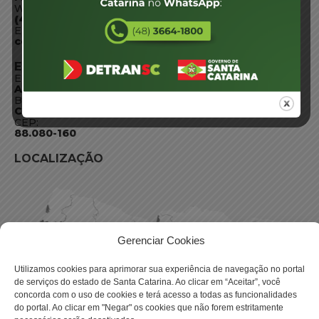
WhatsApp:
(48) 3664-1800
E-mail:
centraldeinformacoes@detran.sc.gov.br
ENDEREÇO
Endereço:
Av. Almirante Tamandaré - 480
Bairro:
Coqueiros, Florianópolis SC
CEP:
88.080-160
LOCALIZAÇÃO
Gerenciar Cookies
Utilizamos cookies para aprimorar sua experiência de navegação no portal
de serviços do estado de Santa Catarina. Ao clicar em “Aceitar”, você
concorda com o uso de cookies e terá acesso a todas as funcionalidades
do portal. Ao clicar em "Negar" os cookies que não forem estritamente