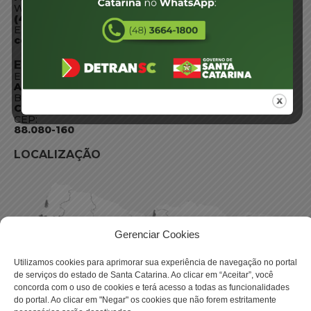
WhatsApp:
(48) 3664-1800
E-mail:
centraldeinformacoes@detran.sc.gov.br
ENDEREÇO
Endereço:
Av. Almirante Tamandaré - 480
Bairro:
Coqueiros, Florianópolis SC
CEP:
88.080-160
LOCALIZAÇÃO
Gerenciar Cookies
Utilizamos cookies para aprimorar sua experiência de navegação no portal
de serviços do estado de Santa Catarina. Ao clicar em “Aceitar”, você
concorda com o uso de cookies e terá acesso a todas as funcionalidades
do portal. Ao clicar em "Negar" os cookies que não forem estritamente