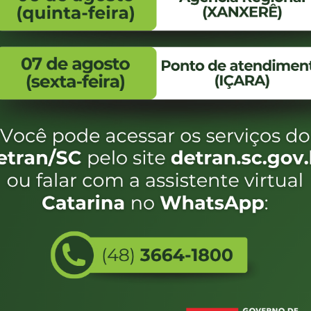
FALE CONOSCO
ENDEREÇO
WhatsApp:
Endereço:
(48) 3664-1800
Av. Almirante Taman
- 480
E-mail:
centraldeinformacoes@detran.sc.gov.br
Bairro:
Coqueiros, Florianópo
SC
CEP:
88.080-160
Utilizamos c
eservados SC - Governo de Santa Catarina |
Desenvolvimento
do estado de
e terá acess
não forem es