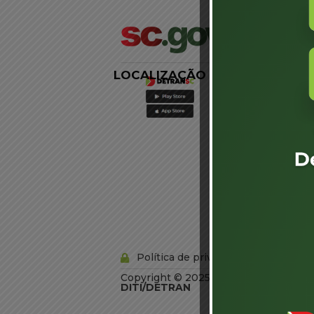
LOCALIZAÇÃO
LINKS
EXTERNOS
Agência de
Notícias
Portal de
Serviços
Diário Oficial
Acesso à
Informação
Órgãos do
Governo
Conheça SC
Política de privacidade
Copyright © 2025 Todos os Direitos R
DITI/DETRAN