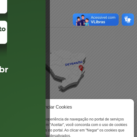
daré
lis
Gerenciar Cookies
ookies para aprimorar sua experiência de navegação no portal de serviços
 -
 Santa Catarina. Ao clicar em “Aceitar”, você concorda com o uso de cookies
o a todas as funcionalidades do portal. Ao clicar em "Negar" os cookies que
tritamente necessários serão desativados.