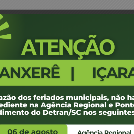
 Coan – JM
Portaria 0977/17 - Tubarão - Lor
659
100 KB
1
de junho de 2017
de junho de 2017