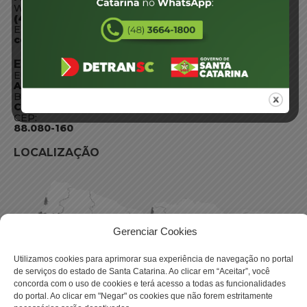
WhatsApp:
(48) 3664-1800
E-mail:
centraldeinformacoes@detran.sc.gov.br
ENDEREÇO
Endereço:
Av. Almirante Tamandaré - 480
Bairro:
Coqueiros, Florianópolis SC
CEP:
88.080-160
LOCALIZAÇÃO
Gerenciar Cookies
Utilizamos cookies para aprimorar sua experiência de navegação no portal
de serviços do estado de Santa Catarina. Ao clicar em “Aceitar”, você
concorda com o uso de cookies e terá acesso a todas as funcionalidades
do portal. Ao clicar em "Negar" os cookies que não forem estritamente