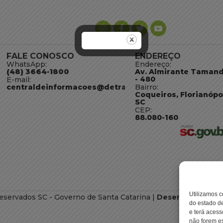
FALE CONOSCO
ENDEREÇO
WhatsApp:
Endereço:
(48) 3664-1800
Av. Almirante Taman
- 480
E-mail:
centraldeinformacoes@detran.sc.gov.br
Bairro:
Coqueiros, Florianópo
SC
CEP:
88.080-160
Utilizamos c
eservados SC - Governo de Santa Catarina |
Desenvolvimento
do estado de
e terá acess
não forem es