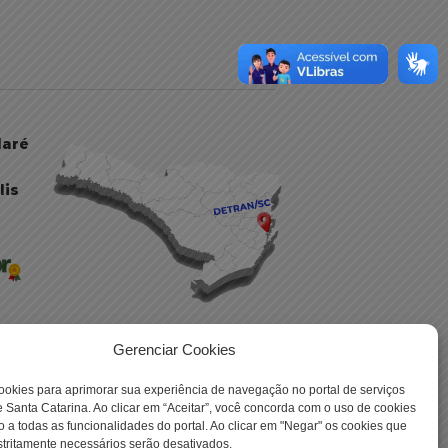
daré
lis
Gerenciar Cookies
ookies para aprimorar sua experiência de navegação no portal de serviços
 -
 Santa Catarina. Ao clicar em “Aceitar”, você concorda com o uso de cookies
o a todas as funcionalidades do portal. Ao clicar em "Negar" os cookies que
tritamente necessários serão desativados.