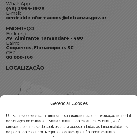
WhatsApp:
(48) 3664-1800
E-mail:
centraldeinformacoes@detran.sc.gov.br
ENDEREÇO
Endereço:
Av. Almirante Tamandaré - 480
Bairro:
Coqueiros, Florianópolis SC
CEP:
88.080-160
LOCALIZAÇÃO
Gerenciar Cookies
Utilizamos cookies para aprimorar sua experiência de navegação no portal
de serviços do estado de Santa Catarina. Ao clicar em “Aceitar”, você
concorda com o uso de cookies e terá acesso a todas as funcionalidades
do portal. Ao clicar em "Negar" os cookies que não forem estritamente