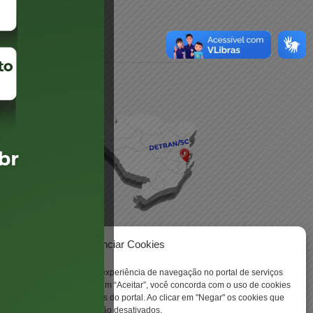
daré
lis
Gerenciar Cookies
ookies para aprimorar sua experiência de navegação no portal de serviços
 -
 Santa Catarina. Ao clicar em “Aceitar”, você concorda com o uso de cookies
o a todas as funcionalidades do portal. Ao clicar em "Negar" os cookies que
tritamente necessários serão desativados.