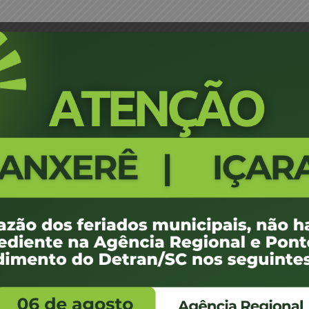
 Schlindwein Alite – JM
Portaria 1016/18 - Blumenau - On
255
100 KB
1
de junho de 2018
de junho de 2018