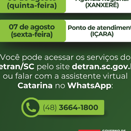
FALE CONOSCO
ENDEREÇO
WhatsApp:
Endereço:
(48) 3664-1800
Av. Almirante Taman
- 480
E-mail:
centraldeinformacoes@detran.sc.gov.br
Bairro:
Coqueiros, Florianópo
SC
CEP:
88.080-160
Utilizamos c
eservados SC - Governo de Santa Catarina |
Desenvolvimento
do estado de
e terá acess
não forem es