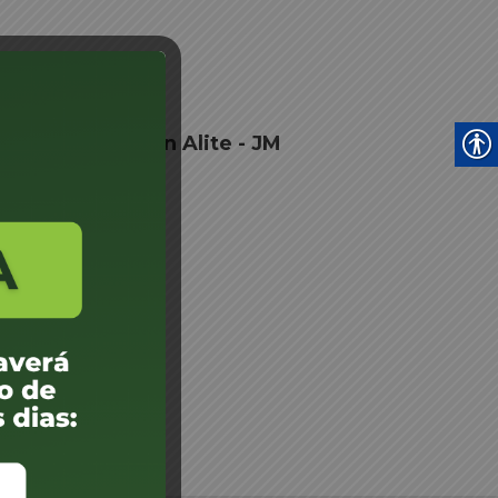
ilda Schlindwein Alite - JM