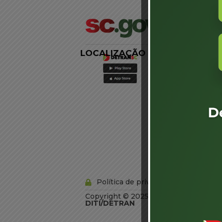
LOCALIZAÇÃO
LINKS
EXTERNOS
Agência de
Notícias
Portal de
Serviços
Diário Oficial
Acesso à
Informação
Órgãos do
Governo
Conheça SC
Política de privacidade
Copyright © 2025 Todos os Direitos R
DITI/DETRAN