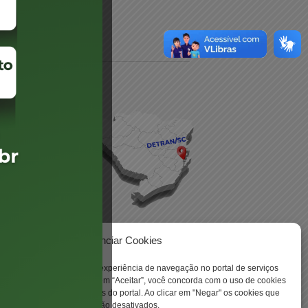
daré
lis
Gerenciar Cookies
ookies para aprimorar sua experiência de navegação no portal de serviços
 -
 Santa Catarina. Ao clicar em “Aceitar”, você concorda com o uso de cookies
o a todas as funcionalidades do portal. Ao clicar em "Negar" os cookies que
tritamente necessários serão desativados.