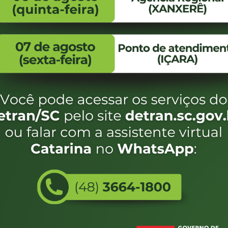
FALE CONOSCO
ENDEREÇO
WhatsApp:
Endereço:
(48) 3664-1800
Av. Almirante Taman
- 480
E-mail:
centraldeinformacoes@detran.sc.gov.br
Bairro:
Coqueiros, Florianópo
SC
CEP:
88.080-160
Utilizamos c
eservados SC - Governo de Santa Catarina |
Desenvolvimento
do estado de
e terá acess
não forem es