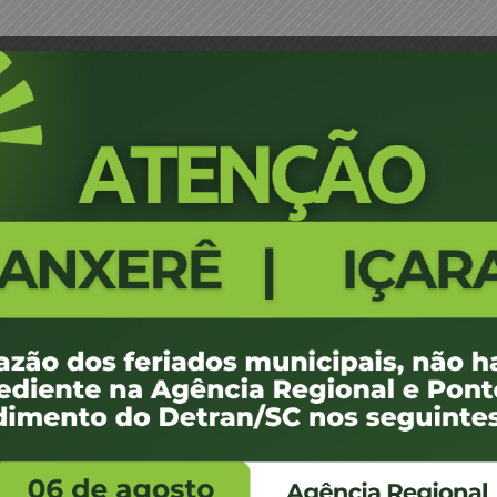
unta Médica – Araranguá
Portaria 1024/16 - Designação d
501
100 KB
1
 de julho de 2016
 de julho de 2016