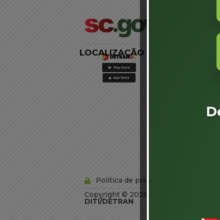
LOCALIZAÇÃO
LINKS
EXTERNOS
Agência de
Notícias
Portal de
Serviços
Diário Oficial
Acesso à
Informação
Órgãos do
Governo
Conheça SC
Política de privacidade
Copyright © 2025 Todos os Direitos R
DITI/DETRAN