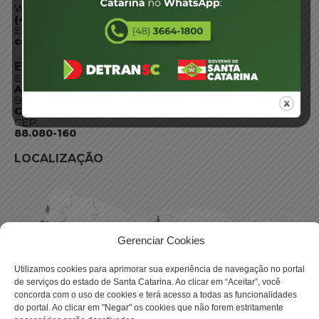
WhatsApp:
(48) 3664-1800
E-mail:
centraldeinformacoes@detran.sc.gov.br
ENDEREÇO
Endereço:
Av. Almirante Tamandaré - 480
Bairro:
Coqueiros, Florianópolis SC
CEP:
88.080-160
LOCALIZAÇÃO
Gerenciar Cookies
Utilizamos cookies para aprimorar sua experiência de navegação no portal
de serviços do estado de Santa Catarina. Ao clicar em “Aceitar”, você
concorda com o uso de cookies e terá acesso a todas as funcionalidades
do portal. Ao clicar em "Negar" os cookies que não forem estritamente