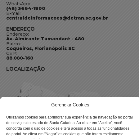
WhatsApp:
(48) 3664-1800
E-mail:
centraldeinformacoes@detran.sc.gov.br
ENDEREÇO
Endereço:
Av. Almirante Tamandaré - 480
Bairro:
Coqueiros, Florianópolis SC
CEP:
88.080-160
LOCALIZAÇÃO
Gerenciar Cookies
Utilizamos cookies para aprimorar sua experiência de navegação no portal
de serviços do estado de Santa Catarina. Ao clicar em “Aceitar”, você
concorda com o uso de cookies e terá acesso a todas as funcionalidades
do portal. Ao clicar em "Negar" os cookies que não forem estritamente