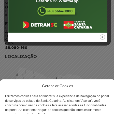
WhatsApp:
(48) 3664-1800
E-mail:
centraldeinformacoes@detran.sc.gov.br
ENDEREÇO
Endereço:
Av. Almirante Tamandaré - 480
Bairro:
Coqueiros, Florianópolis SC
CEP:
88.080-160
LOCALIZAÇÃO
Gerenciar Cookies
Utilizamos cookies para aprimorar sua experiência de navegação no portal
de serviços do estado de Santa Catarina. Ao clicar em “Aceitar”, você
concorda com o uso de cookies e terá acesso a todas as funcionalidades
do portal. Ao clicar em "Negar" os cookies que não forem estritamente