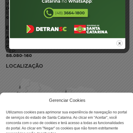
WhatsApp:
(48) 3664-1800
E-mail:
centraldeinformacoes@detran.sc.gov.br
ENDEREÇO
Endereço:
Av. Almirante Tamandaré - 480
Bairro:
Coqueiros, Florianópolis SC
CEP:
88.080-160
LOCALIZAÇÃO
Gerenciar Cookies
Utilizamos cookies para aprimorar sua experiência de navegação no portal
de serviços do estado de Santa Catarina. Ao clicar em “Aceitar”, você
concorda com o uso de cookies e terá acesso a todas as funcionalidades
do portal. Ao clicar em "Negar" os cookies que não forem estritamente