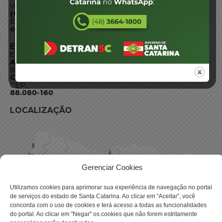
WhatsApp:
(48) 3664-1800
E-mail:
centraldeinformacoes@detran.sc.gov.br
ENDEREÇO
Endereço:
Av. Almirante Tamandaré - 480
Bairro:
Coqueiros, Florianópolis SC
CEP:
88.080-160
LOCALIZAÇÃO
Gerenciar Cookies
Utilizamos cookies para aprimorar sua experiência de navegação no portal
de serviços do estado de Santa Catarina. Ao clicar em “Aceitar”, você
concorda com o uso de cookies e terá acesso a todas as funcionalidades
do portal. Ao clicar em "Negar" os cookies que não forem estritamente