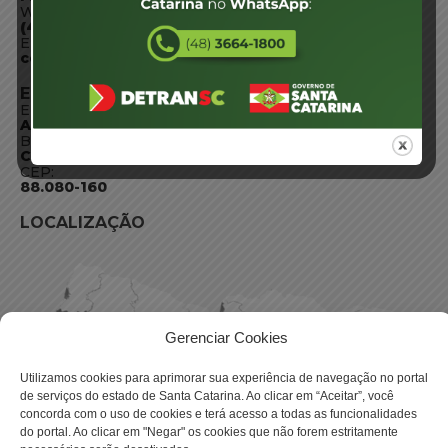
WhatsApp:
(48) 3664-1800
E-mail:
centraldeinformacoes@detran.sc.gov.br
ENDEREÇO
Endereço:
Av. Almirante Tamandaré - 480
Bairro:
Coqueiros, Florianópolis SC
CEP:
88.080-160
LOCALIZAÇÃO
Gerenciar Cookies
Utilizamos cookies para aprimorar sua experiência de navegação no portal
de serviços do estado de Santa Catarina. Ao clicar em “Aceitar”, você
concorda com o uso de cookies e terá acesso a todas as funcionalidades
do portal. Ao clicar em "Negar" os cookies que não forem estritamente