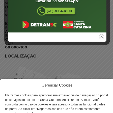
WhatsApp:
(48) 3664-1800
E-mail:
centraldeinformacoes@detran.sc.gov.br
ENDEREÇO
Endereço:
Av. Almirante Tamandaré - 480
Bairro:
Coqueiros, Florianópolis SC
CEP:
88.080-160
LOCALIZAÇÃO
Gerenciar Cookies
Utilizamos cookies para aprimorar sua experiência de navegação no portal
de serviços do estado de Santa Catarina. Ao clicar em “Aceitar”, você
concorda com o uso de cookies e terá acesso a todas as funcionalidades
do portal. Ao clicar em "Negar" os cookies que não forem estritamente