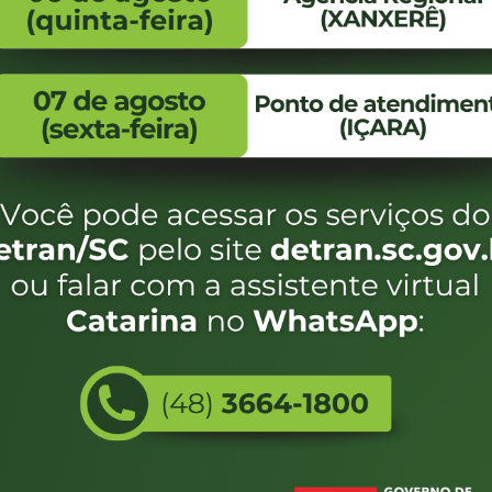
FALE CONOSCO
ENDEREÇO
WhatsApp:
Endereço:
(48) 3664-1800
Av. Almirante Taman
- 480
E-mail:
centraldeinformacoes@detran.sc.gov.br
Bairro:
Coqueiros, Florianópo
SC
CEP:
88.080-160
Utilizamos c
eservados SC - Governo de Santa Catarina |
Desenvolvimento
do estado de
e terá acess
não forem es