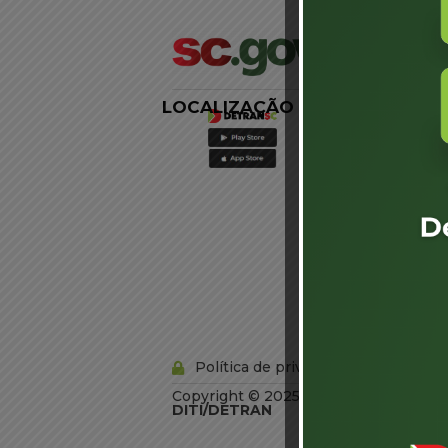
LOCALIZAÇÃO
LINKS
EXTERNOS
Agência de
Notícias
Portal de
Serviços
Diário Oficial
Acesso à
Informação
Órgãos do
Governo
Conheça SC
Política de privacidade
Copyright © 2025 Todos os Direitos R
DITI/DETRAN