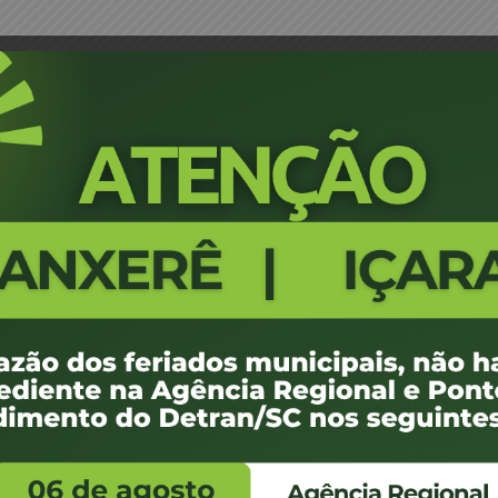
ria Despachante – Antônio Carlos
Portaria 1194/16 - Retificação P
494
100 KB
1
e agosto de 2016
e agosto de 2016