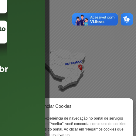
daré
lis
Gerenciar Cookies
ookies para aprimorar sua experiência de navegação no portal de serviços
 -
 Santa Catarina. Ao clicar em “Aceitar”, você concorda com o uso de cookies
o a todas as funcionalidades do portal. Ao clicar em "Negar" os cookies que
tritamente necessários serão desativados.