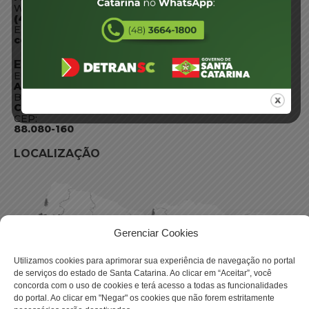
WhatsApp:
(48) 3664-1800
E-mail:
centraldeinformacoes@detran.sc.gov.br
ENDEREÇO
Endereço:
Av. Almirante Tamandaré - 480
Bairro:
Coqueiros, Florianópolis SC
CEP:
88.080-160
LOCALIZAÇÃO
Gerenciar Cookies
Utilizamos cookies para aprimorar sua experiência de navegação no portal
de serviços do estado de Santa Catarina. Ao clicar em “Aceitar”, você
concorda com o uso de cookies e terá acesso a todas as funcionalidades
do portal. Ao clicar em "Negar" os cookies que não forem estritamente