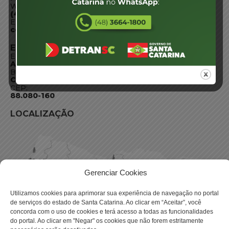
WhatsApp:
(48) 3664-1800
E-mail:
centraldeinformacoes@detran.sc.gov.br
ENDEREÇO
Endereço:
Av. Almirante Tamandaré - 480
Bairro:
Coqueiros, Florianópolis SC
CEP:
88.080-160
LOCALIZAÇÃO
Gerenciar Cookies
Utilizamos cookies para aprimorar sua experiência de navegação no portal
de serviços do estado de Santa Catarina. Ao clicar em “Aceitar”, você
concorda com o uso de cookies e terá acesso a todas as funcionalidades
do portal. Ao clicar em "Negar" os cookies que não forem estritamente