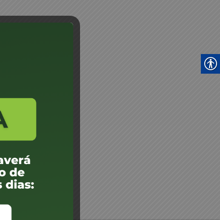
lmir Araldi - JM