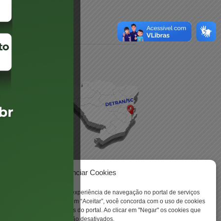
daré
lis
Gerenciar Cookies
ookies para aprimorar sua experiência de navegação no portal de serviços
 -
 Santa Catarina. Ao clicar em “Aceitar”, você concorda com o uso de cookies
o a todas as funcionalidades do portal. Ao clicar em "Negar" os cookies que
tritamente necessários serão desativados.