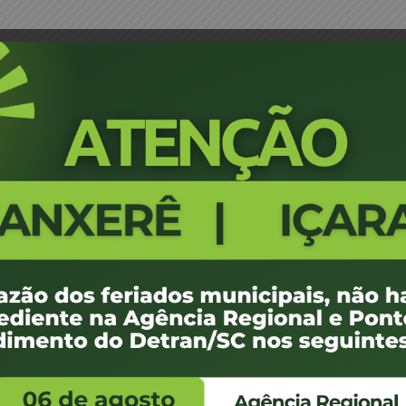
 Araldi – JM
Portaria 1266/18 - Blumenau - Vo
318
100 KB
1
 de julho de 2018
 de julho de 2018