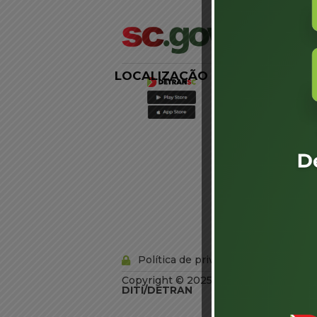
LOCALIZAÇÃO
LINKS
EXTERNOS
Agência de
Notícias
Portal de
Serviços
Diário Oficial
Acesso à
Informação
Órgãos do
Governo
Conheça SC
Política de privacidade
Copyright © 2025 Todos os Direitos R
DITI/DETRAN