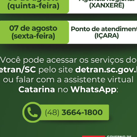
FALE CONOSCO
ENDEREÇO
WhatsApp:
Endereço:
(48) 3664-1800
Av. Almirante Taman
- 480
E-mail:
centraldeinformacoes@detran.sc.gov.br
Bairro:
Coqueiros, Florianópo
SC
CEP:
88.080-160
Utilizamos c
eservados SC - Governo de Santa Catarina |
Desenvolvimento
do estado de
e terá acess
não forem es