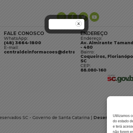
FALE CONOSCO
ENDEREÇO
WhatsApp:
Endereço:
(48) 3664-1800
Av. Almirante Taman
- 480
E-mail:
centraldeinformacoes@detran.sc.gov.br
Bairro:
Coqueiros, Florianópo
SC
CEP:
88.080-160
Utilizamos c
eservados SC - Governo de Santa Catarina |
Desenvolvimento
do estado de
e terá acess
não forem es