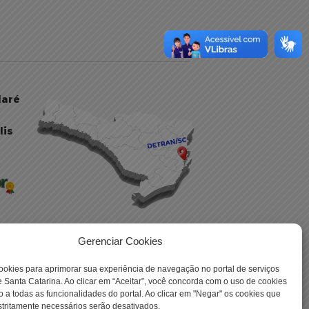
daré
lis
Gerenciar Cookies
ookies para aprimorar sua experiência de navegação no portal de serviços
 -
 Santa Catarina. Ao clicar em “Aceitar”, você concorda com o uso de cookies
o a todas as funcionalidades do portal. Ao clicar em "Negar" os cookies que
tritamente necessários serão desativados.