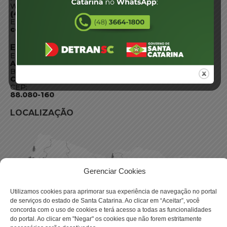
WhatsApp:
(48) 3664-1800
E-mail:
centraldeinformacoes@detran.sc.gov.br
ENDEREÇO
Endereço:
Av. Almirante Tamandaré - 480
Bairro:
Coqueiros, Florianópolis SC
CEP:
88.080-160
LOCALIZAÇÃO
Gerenciar Cookies
Utilizamos cookies para aprimorar sua experiência de navegação no portal
de serviços do estado de Santa Catarina. Ao clicar em “Aceitar”, você
concorda com o uso de cookies e terá acesso a todas as funcionalidades
do portal. Ao clicar em "Negar" os cookies que não forem estritamente