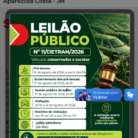
Aparecida Costa - JM
LINKS EXTERNOS
Agência de Notícias
Portal de Serviços
Diário Oficial
Acesso à Informação
Órgãos do Governo
Conheça SC
FALE CONOSCO
WhatsApp:
(48) 3664-1800
E-mail: