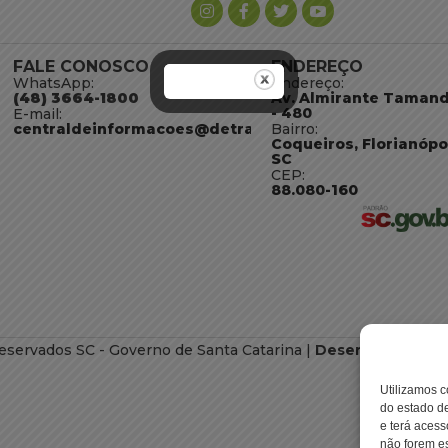
FALE CONOSCO
ENDEREÇO
WhatsApp:
Endereço:
(48) 3664-1800
Av. Almirante Taman
- 480
E-mail:
centraldeinformacoes@detran.sc.gov.br
Bairro:
Coqueiros, Florianópo
SC
CEP:
88.080-160
eservados SC - Governo de Santa Catarina |
Desenvolvimento
Utilizamos c
do estado de
e terá acess
não forem es