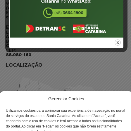
WhatsApp:
(48) 3664-1800
E-mail:
centraldeinformacoes@detran.sc.gov.br
ENDEREÇO
Endereço:
Av. Almirante Tamandaré - 480
Bairro:
Coqueiros, Florianópolis SC
CEP:
88.080-160
LOCALIZAÇÃO
Gerenciar Cookies
Utilizamos cookies para aprimorar sua experiência de navegação no portal
de serviços do estado de Santa Catarina. Ao clicar em “Aceitar”, você
concorda com o uso de cookies e terá acesso a todas as funcionalidades
do portal. Ao clicar em "Negar" os cookies que não forem estritamente