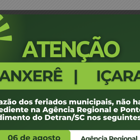
abriel Kuball Silva – JM
Portaria 1301/17 - Braço do Norte
439
100 KB
1
e agosto de 2017
e agosto de 2017