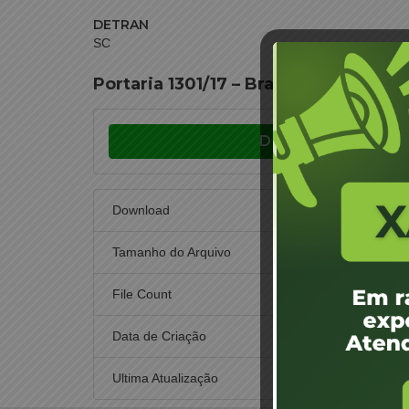
DETRAN
SC
Portaria 1301/17 – Braço do Norte – G
Download
Download
Tamanho do Arquivo
File Count
Data de Criação
15 d
Ultima Atualização
15 d