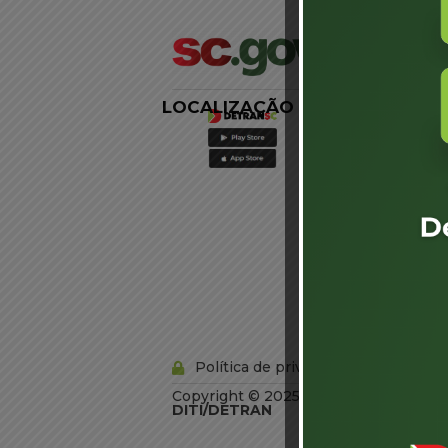
LOCALIZAÇÃO
LINKS
EXTERNOS
Agência de
Notícias
Portal de
Serviços
Diário Oficial
Acesso à
Informação
Órgãos do
Governo
Conheça SC
Política de privacidade
Copyright © 2025 Todos os Direitos R
DITI/DETRAN