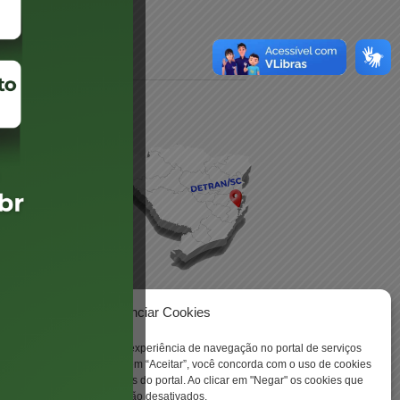
daré
lis
Gerenciar Cookies
ookies para aprimorar sua experiência de navegação no portal de serviços
 -
 Santa Catarina. Ao clicar em “Aceitar”, você concorda com o uso de cookies
o a todas as funcionalidades do portal. Ao clicar em "Negar" os cookies que
tritamente necessários serão desativados.