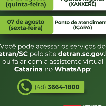
FALE CONOSCO
ENDEREÇO
WhatsApp:
Endereço:
(48) 3664-1800
Av. Almirante Taman
- 480
E-mail:
centraldeinformacoes@detran.sc.gov.br
Bairro:
Coqueiros, Florianópo
SC
CEP:
88.080-160
Utilizamos c
eservados SC - Governo de Santa Catarina |
Desenvolvimento
do estado de
e terá acess
não forem es