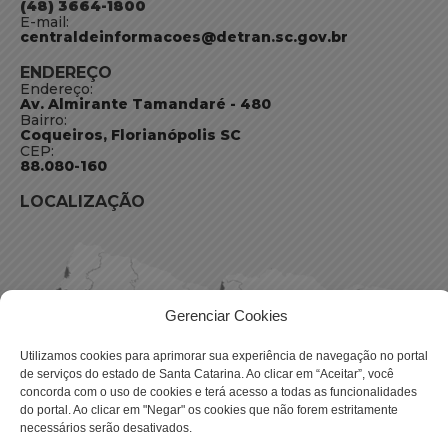
(48) 3664-1800
E-mail:
centraldeinformacoes@detran.sc.gov.br
ENDEREÇO
Endereço:
Av. Almirante Tamandaré - 480
Bairro:
Coqueiros, Florianópolis SC
CEP:
88.080-160
LOCALIZAÇÃO
Gerenciar Cookies
Utilizamos cookies para aprimorar sua experiência de navegação no portal
de serviços do estado de Santa Catarina. Ao clicar em “Aceitar”, você
concorda com o uso de cookies e terá acesso a todas as funcionalidades
do portal. Ao clicar em "Negar" os cookies que não forem estritamente
necessários serão desativados.