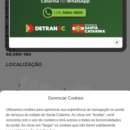
WhatsApp:
(48) 3664-1800
E-mail:
centraldeinformacoes@detran.sc.gov.br
ENDEREÇO
Endereço:
Av. Almirante Tamandaré - 480
Bairro:
Coqueiros, Florianópolis SC
CEP:
88.080-160
LOCALIZAÇÃO
Gerenciar Cookies
Utilizamos cookies para aprimorar sua experiência de navegação no portal
de serviços do estado de Santa Catarina. Ao clicar em “Aceitar”, você
concorda com o uso de cookies e terá acesso a todas as funcionalidades
do portal. Ao clicar em "Negar" os cookies que não forem estritamente